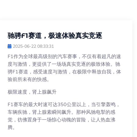
驰骋F1赛道，极速体验真实竞逐
2025-06-22 08:33:31
F1作为全球最高级别的汽车赛事，不仅有着超凡的速
度与激情，更提供了一场场真实竞逐的极致体验。驰
骋F1赛道，感受速度与激情，在极限中释放自我，体
验前所未有的快感。
极限速度，肾上腺飙升
F1赛车的最大时速可达350公里以上，当引擎轰鸣，
车辆疾驰，肾上腺素瞬间飙升。那种风驰电掣的感
觉，彷佛置身于一场惊心动魄的冒险，让人热血沸
腾。