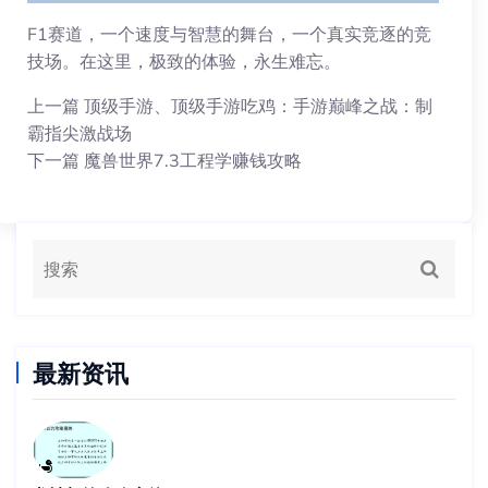
F1赛道，一个速度与智慧的舞台，一个真实竞逐的竞
技场。在这里，极致的体验，永生难忘。
上一篇
顶级手游、顶级手游吃鸡：手游巅峰之战：制
霸指尖激战场
下一篇
魔兽世界7.3工程学赚钱攻略
最新资讯