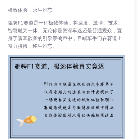
极致体验，永生难忘
驰骋F1赛道是一种极致体验，将速度、激情、技术、
智慧融为一体。无论你是资深车迷还是普通观众，置
身于震耳欲聋的引擎轰鸣声中，目睹车手们在赛道上
奋力拼搏，终生难忘。