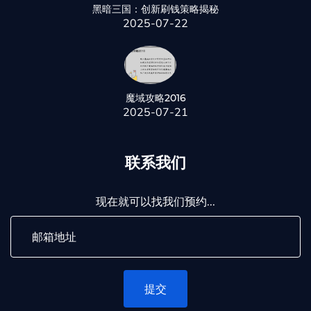
黑暗三国：创新刷钱策略揭秘
2025-07-22
魔域攻略2016
2025-07-21
联系我们
现在就可以找我们预约...
提交